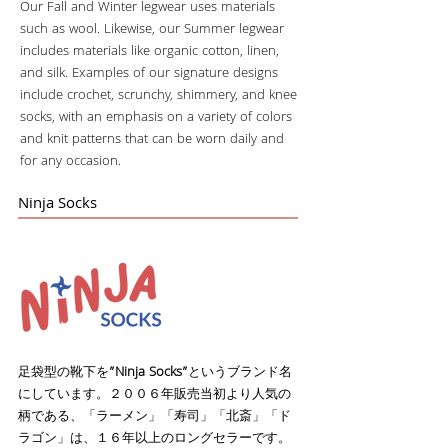
Our Fall and Winter legwear uses materials
such as wool. Likewise, our Summer legwear
includes materials like organic cotton, linen,
and silk. Examples of our signature designs
include crochet, scrunchy, shimmery, and knee
socks, with an emphasis on a variety of colors
and knit patterns that can be worn daily and
for any occasion.
Ninja Socks
”Ninja Socks”
足袋型の靴下を
というブランド名
にしています。２００６年販売当初より人気の
柄である、「ラーメン」「寿司」「北斎」「ド
ラゴン」は、１６年以上のロングセラーです。